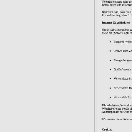
Telemediengesetz über d
Daten durch uns informie
Bedenken Sie, dass die D
Ein vollumfänglicher Schu
Internet Zugriffsdaten
Unser Websitebetreiber bz
diese als „Server-Logfile
Besuchte Websi
Uhrzeit zum Ze
Menge der gese
Quelle/Verweis
Verwendeter Br
Verwendetes Be
Verwendete IP-
Die erhobenen Daten dien
Websitebetreiber behält s
Anhaltspunkte auf eine r
Wir werten diese Daten ni
Cookies