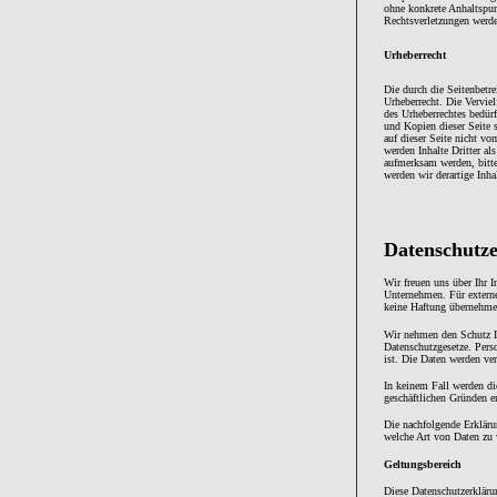
ohne konkrete Anhaltspun
Rechtsverletzungen werde
Urheberrecht
Die durch die Seitenbetre
Urheberrecht. Die Vervie
des Urheberrechtes bedür
und Kopien dieser Seite s
auf dieser Seite nicht vo
werden Inhalte Dritter al
aufmerksam werden, bitt
werden wir derartige Inh
Datenschutz
Wir freuen uns über Ihr 
Unternehmen. Für externe 
keine Haftung übernehme
Wir nehmen den Schutz Ih
Datenschutzgesetze. Pers
ist. Die Daten werden ver
In keinem Fall werden die
geschäftlichen Gründen er
Die nachfolgende Erkläru
welche Art von Daten zu
Geltungsbereich
Diese Datenschutzerkläru