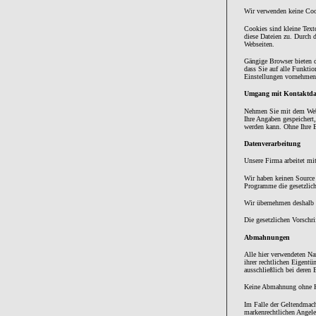
Wir verwenden keine Coo
Cookies sind kleine Text
diese Dateien zu. Durch 
Webseiten.
Gängige Browser bieten d
dass Sie auf alle Funkti
Einstellungen vornehmen
Umgang mit Kontaktda
Nehmen Sie mit dem Webs
Ihre Angaben gespeichert
werden kann. Ohne Ihre E
Datenverarbeitung
Unsere Firma arbeitet m
Wir haben keinen Source 
Programme die gesetzlich
Wir übernehmen deshalb k
Die gesetzlichen Vorschr
Abmahnungen
Alle hier verwendeten N
ihrer rechtlichen Eigent
ausschließlich bei deren 
Keine Abmahnung ohne K
Im Falle der Geltendmach
markenrechtlichen Angele