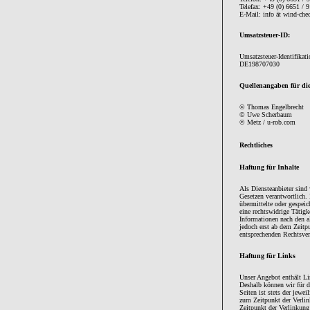
Telefax: +49 (0) 6651 / 
E-Mail: info ät wind-che
Umsatzsteuer-ID:
Umsatzsteuer-Identifika
DE198707030
Quellenangaben für die
© Thomas Engelbrecht
© Uwe Scherbaum
© Metz / u-rob.com
Rechtliches
Haftung für Inhalte
Als Diensteanbieter sind
Gesetzen verantwortlich. 
übermittelte oder gespei
eine rechtswidrige Tätig
Informationen nach den a
jedoch erst ab dem Zeitp
entsprechenden Rechtsver
Haftung für Links
Unser Angebot enthält Lin
Deshalb können wir für d
Seiten ist stets der jewe
zum Zeitpunkt der Verlin
Zeitpunkt der Verlinkung 